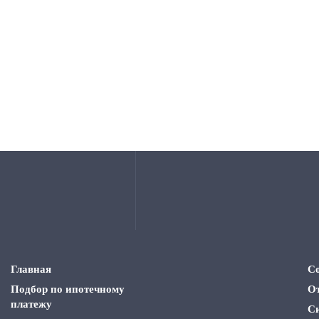
Главная
С
Подбор по ипотечному
О
платежу
С