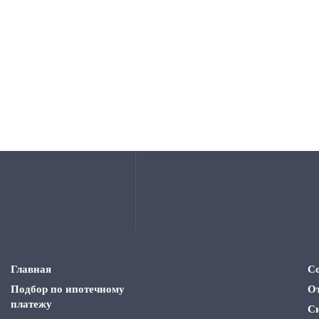
Главная
С
Подбор по ипотечному
О
платежу
С