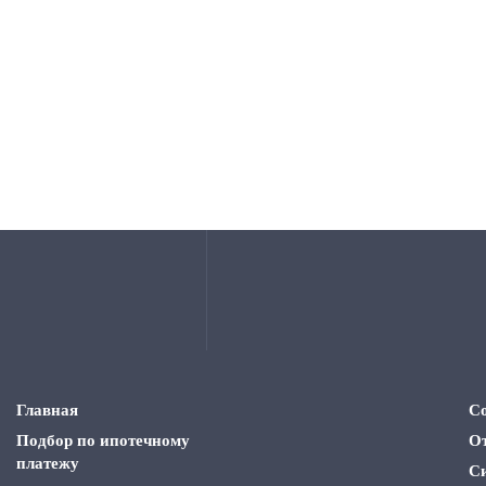
Главная
С
Подбор по ипотечному
О
платежу
С