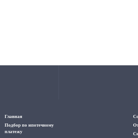
Главная
С
Подбор по ипотечному
О
платежу
С