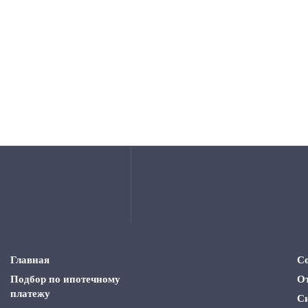
Главная
С
Подбор по ипотечному
О
платежу
С