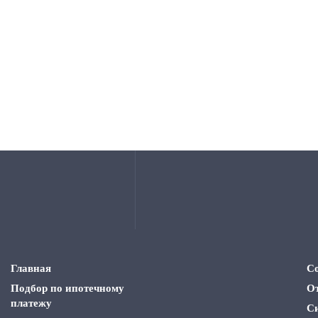
Главная
С
Подбор по ипотечному
О
платежу
С